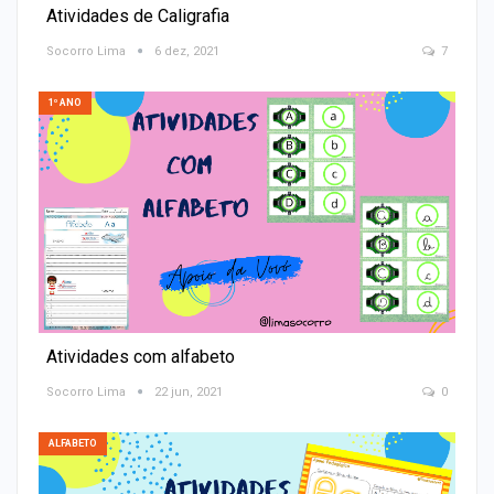
Atividades de Caligrafia
Socorro Lima
6 dez, 2021
7
1º ANO
Atividades com alfabeto
Socorro Lima
22 jun, 2021
0
ALFABETO