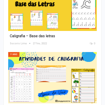
Caligrafia – Base das letras
Socorro Lima
27 fev, 2022
0
1º ANO