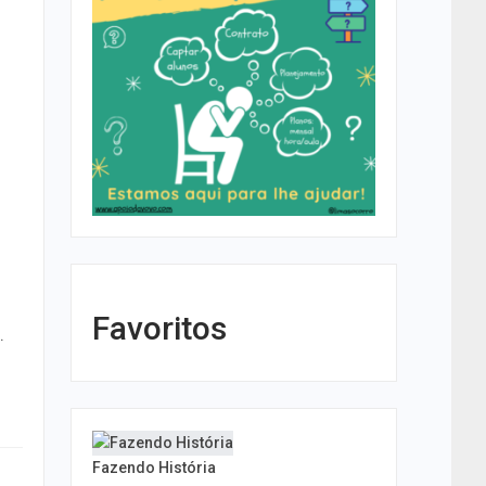
Favoritos
.
Fazendo História