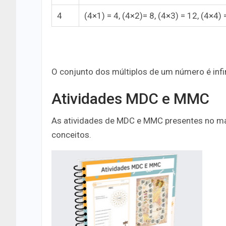
4
(4×1) = 4, (4×2)= 8, (4×3) = 12, (4×4) 
O conjunto dos múltiplos de um número é infin
Atividades MDC e MMC
As atividades de MDC e MMC presentes no mate
conceitos.